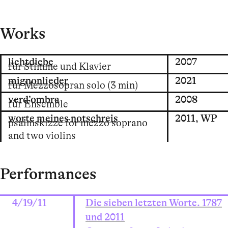
Works
lichtdiebe
2007
für Stimme und Klavier
mignonlieder
2021
für Mezzosopran solo (3 min)
verd’ombra
2008
für Ensemble
worte meines notschreis
2011,
WP
psalmskizze for mezzo soprano
and two violins
Performances
4/19/11
Die sieben letzten Worte. 1787
und 2011