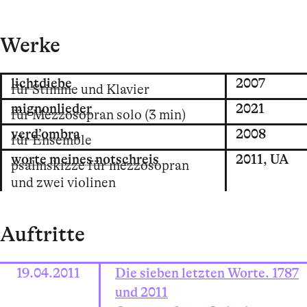
Werke
lichtdiebe
2007
für Stimme und Klavier
mignonlieder
2021
für Mezzosopran solo (3 min)
verd’ombra
2008
für Ensemble
worte meines notschreis
2011,
UA
psalmskizze für mezzosopran
und zwei violinen
Auftritte
19.04.2011
Die sieben letzten Worte. 1787
und 2011