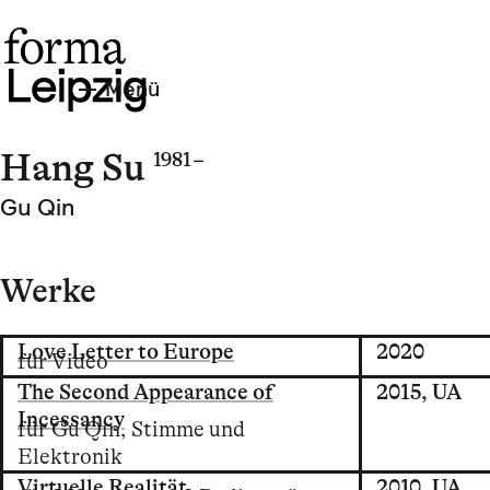
Menü
Hang Su
1981 –
Gu Qin
Werke
Love Letter to Europe
2020
für Video
The Second Appearance of
2015,
UA
Incessancy
für Gu Qin, Stimme und
Elektronik
Virtuelle Realität
2010,
UA