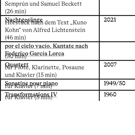
Semprún und Samuel Beckett
(26 min)
Nachtgesänge
2021
Hörstück nach dem Text „Kuno
Kohn“ von Alfred Lichtenstein
(46 min)
por el cielo vacío. Kantate nach
Federico García Lorca
(30 min)
Quartett
2007
für Flöte, Klarinette, Posaune
und Klavier (15 min)
Sonatine pour piano
1949/50
für Klavier (7 min)
Transformations IV
1960
für Klavier (3 min)