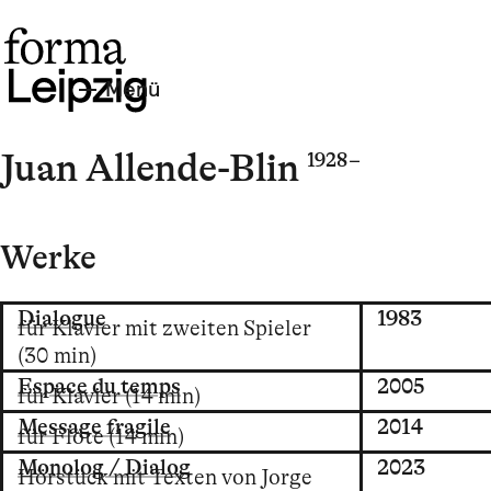
Menü
Juan Allende-Blin
1928 –
Werke
Dialogue
1983
für Klavier mit zweiten Spieler
(30 min)
Espace du temps
2005
für Klavier (14 min)
Message fragile
2014
für Flöte (14 min)
Monolog / Dialog
2023
Hörstück mit Texten von Jorge